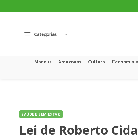
Skip
to
content
Categorias
Manaus
Amazonas
Cultura
Economia e
SAÚDE E BEM-ESTAR
Lei de Roberto Cid