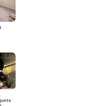
t
s
njunto
r