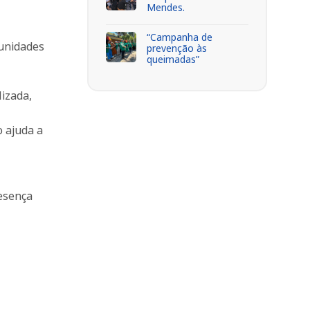
Mendes.
“Campanha de
 unidades
prevenção às
queimadas”
lizada,
o ajuda a
resença