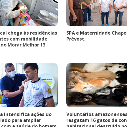
cal chega às residências
SPA e Maternidade Chapo
ntes com mobilidade
Prévost.
 no Morar Melhor 13.
a intensifica ações do
Voluntários amazonense
ulado para ampliar
resgatam 16 gatos de co
s com a saúde do homem
habitacional destruído po