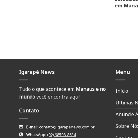
em Mana
Igarapé News
Menu
Tudo o que acontece em
Manaus e no
Início
mundo
você encontra aqui!
Últimas N
Contato
Anuncie A
Sobre Nó
E-mail:
contato@igarapenews.com.br
WhatsApp:
(92) 98598-8634
Contato