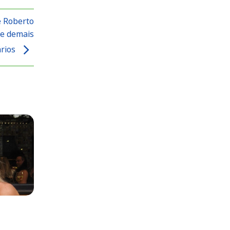
e Roberto
 e demais
ários