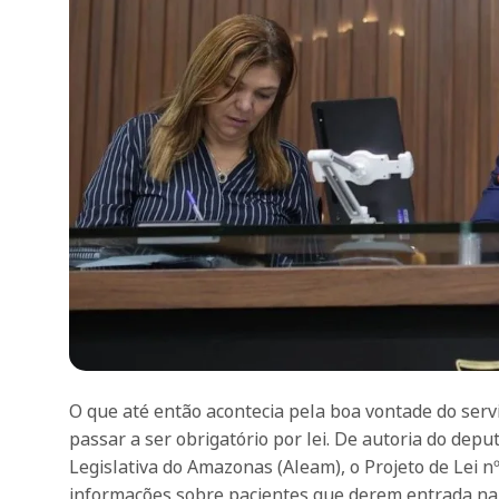
O que até então acontecia pela boa vontade do servi
passar a ser obrigatório por lei. De autoria do dep
Legislativa do Amazonas (Aleam), o Projeto de Lei n
informações sobre pacientes que derem entrada na