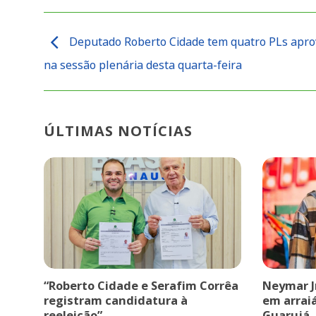
Deputado Roberto Cidade tem quatro PLs apr
na sessão plenária desta quarta-feira
ÚLTIMAS NOTÍCIAS
“Roberto Cidade e Serafim Corrêa
Neymar J
registram candidatura à
em arrai
reeleição”
Guarujá.