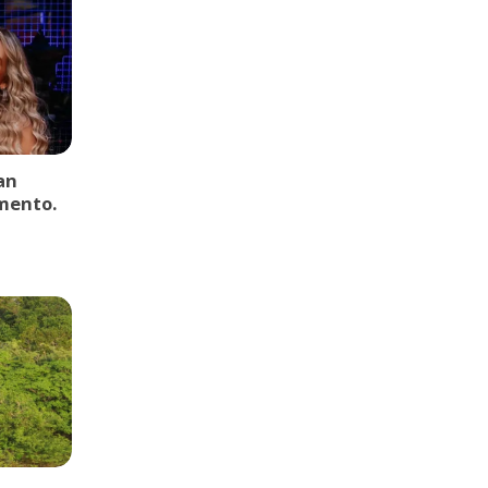
an
mento.