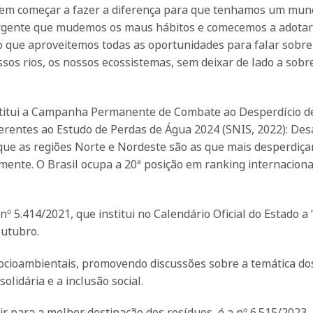
odem começar a fazer a diferença para que tenhamos um mun
s urgente que mudemos os maus hábitos e comecemos a adota
 que aproveitemos todas as oportunidades para falar sobre
ssos rios, os nossos ecossistemas, sem deixar de lado a sobr
 institui a Campanha Permanente de Combate ao Desperdício 
eferentes ao Estudo de Perdas de Água 2024 (SNIS, 2022): Des
 que as regiões Norte e Nordeste são as que mais desperdiç
mente. O Brasil ocupa a 20ª posição em ranking internaciona
º 5.414/2021, que institui no Calendário Oficial do Estado 
outubro.
 socioambientais, promovendo discussões sobre a temática do
olidária e a inclusão social.
ir para a melhor destinação dos resíduos, é a nº 6.515/2023,