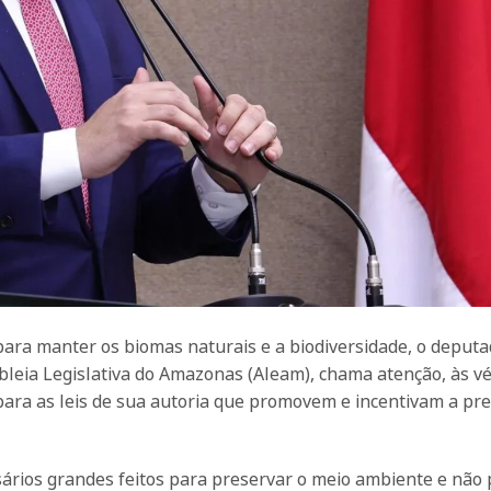
ara manter os biomas naturais e a biodiversidade, o deput
bleia Legislativa do Amazonas (Aleam), chama atenção, às v
para as leis de sua autoria que promovem e incentivam a pr
ários grandes feitos para preservar o meio ambiente e não