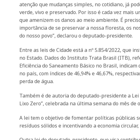
atenção que mudanças simples, no cotidiano, já p
verde, vivo e preservado. Por isso é cada vez mai
que amenizem os danos ao meio ambiente. É preciso
importância de se preservar a nossa floresta, os no
do nosso povo”, declarou o deputado-presidente.
Entre as leis de Cidade está a nº 5.854/2022, que
no Estado. Dados do Instituto Trata Brasil (ITB), r
Eficiência do Saneamento Básico no Brasil, indicam
no país, com índices de 46,94% e 46,67%, respectiva
perda de água.
Também é de autoria do deputado-presidente a Lei n
Lixo Zero”, celebrada na última semana do mês de 
A lei tem o objetivo de fomentar políticas públicas
resíduos sólidos e incentivando a economia circular, s
Outra lei do deputado-presidente, que visa contribu