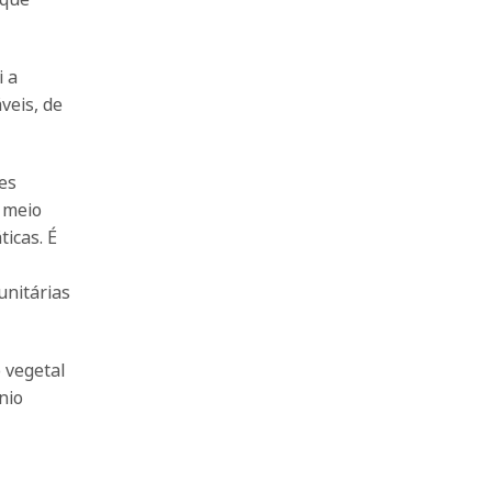
i a
veis, de
es
o meio
icas. É
unitárias
 vegetal
nio