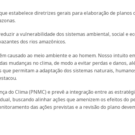
 que estabelece diretrizes gerais para elaboração de planos 
azonas.
reduzir a vulnerabilidade dos sistemas ambiental, social e e
 vazantes dos rios amazônicos.
êm causado ao meio ambiente e ao homem. Nosso intuito e
s das mudanças no clima, de modo a evitar perdas e danos, a
is que permitam a adaptação dos sistemas naturais, humano
estacou.
nça do Clima (PNMC) e prevê a integração entre as estratégi
adual, buscando alinhar ações que amenizem os efeitos do p
onitoramento das ações previstas e a revisão do plano deve