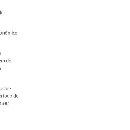
de
conômico
m
lém de
s,
as de
eríodo de
m ser