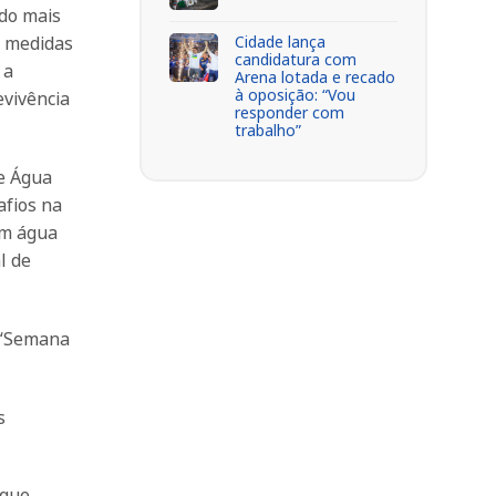
do mais
Cidade lança
r medidas
candidatura com
 a
Arena lotada e recado
à oposição: “Vou
evivência
responder com
trabalho”
de Água
afios na
am água
l de
a “Semana
s
 que