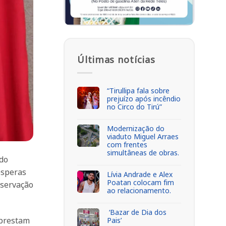
Últimas notícias
“Tirullipa fala sobre
prejuízo após incêndio
no Circo do Tirú”
Modernização do
viaduto Miguel Arraes
com frentes
simultâneas de obras.
ado
ésperas
Lívia Andrade e Alex
Poatan colocam fim
eservação
ao relacionamento.
‘Bazar de Dia dos
 prestam
Pais’