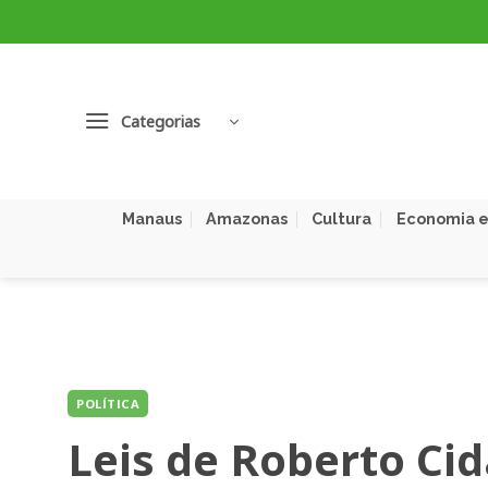
Skip
to
content
Categorias
Manaus
Amazonas
Cultura
Economia e
POLÍTICA
Leis de Roberto Ci