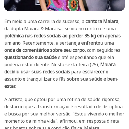
Em meio a uma carreira de sucesso, a
cantora Maiara
,
da dupla Maiara & Maraisa, se viu no centro de uma
polêmica nas redes sociais ao perder 35 kg em apenas
um ano.
Recentemente, a sertaneja
enfrentou uma
onda de comentários sobre seu corpo,
com seguidores
questionando sua saúde
e até especulando que ela
poderia estar doente. Nesta sexta-feira (25),
Maiara
decidiu usar suas redes sociais
para
esclarecer o
assunto
e tranquilizar os fãs
sobre sua saúde e bem-
estar.
A artista, que optou por uma rotina de saúde rigorosa,
destacou que a transformação é resultado de disciplina
e busca por sua melhor versão. “Estou vivendo o melhor
momento da minha vida”, afirmou, em resposta direta
aos boatos sobre sua condição física. Maiara