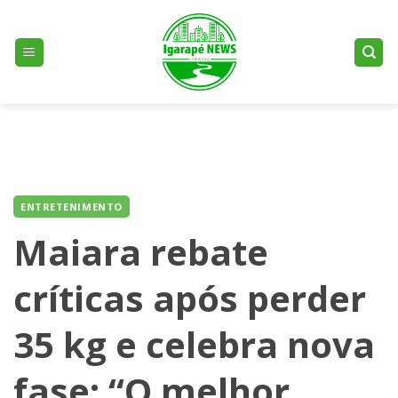
Skip
to
content
ENTRETENIMENTO
Maiara rebate
críticas após perder
35 kg e celebra nova
fase: “O melhor