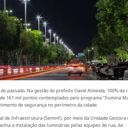
do passado. Na gestão do prefeito David Almeida, 100% da 
s de 161 mil pontos contemplados pelo programa “Ilumina M
ntimento de segurança no perímetro da cidade.
pal de Infraestrutura (Seminf), por meio da Unidade Gestora 
nha a instalação das luminárias pelas equipes de rua, da