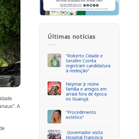
Últimas notícias
“Roberto Cidade e
Serafim Corrêa
registram candidatura
à reeleição”
Neymar Jr. reúne
família e amigos em
arraiá fora de época
cidade
no Guarujá.
anaus”. A
“Procedimento
estético”
de
Governador visita
Hospital Francisca