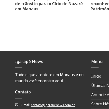
de trânsito para o Círio de Nazaré
reconhec
em Manaus.
Patrimôn
Igarapé News
Menu
Tudo o que acontece em
Manaus e no
Início
mundo
você encontra aqui!
Últimas N
Contato
Anuncie A
Sobre Nó
E-mail:
contato@igarapenews.com.br