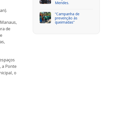
Mendes.
an).
“Campanha de
prevenção às
a Manaus,
queimadas”
ura de
ue
as,
 espaços
, a Ponte
icipal, o