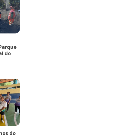
 Parque
al do
rnos do