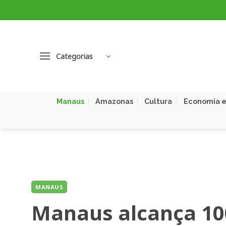
Skip
to
content
Categorias
Manaus
Amazonas
Cultura
Economia e
MANAUS
Manaus alcança 10