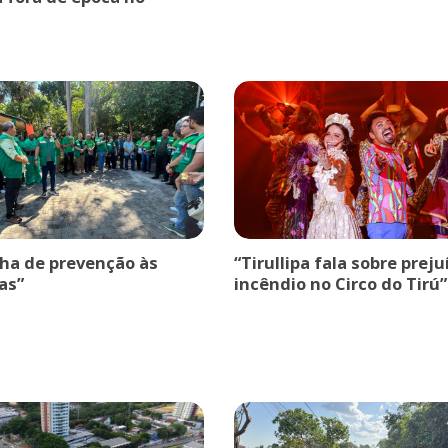
a de prevenção às
“Tirullipa fala sobre prej
as”
incêndio no Circo do Tirú”