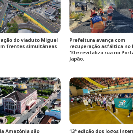
ação do viaduto Miguel
Prefeitura avança com
om frentes simultâneas
recuperação asfáltica no
10 e revitaliza rua no Port
Japão.
da Amazônia são
13ª edição dos Jogos Inte