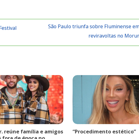
São Paulo triunfa sobre Fluminense em
Festival
reviravoltas no Mor
r. reúne família e amigos
“Procedimento estético”
á fora de época no