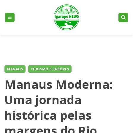
Skip
to
content
MANAUS
TURISMO E SABORES
Manaus Moderna:
Uma jornada
histórica pelas
margens do Rio