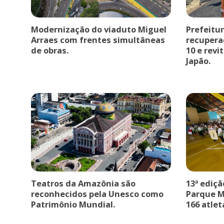
Modernização do viaduto Miguel
Prefeitu
Arraes com frentes simultâneas
recupera
de obras.
10 e revi
Japão.
Teatros da Amazônia são
13ª ediçã
reconhecidos pela Unesco como
Parque M
Patrimônio Mundial.
166 atlet