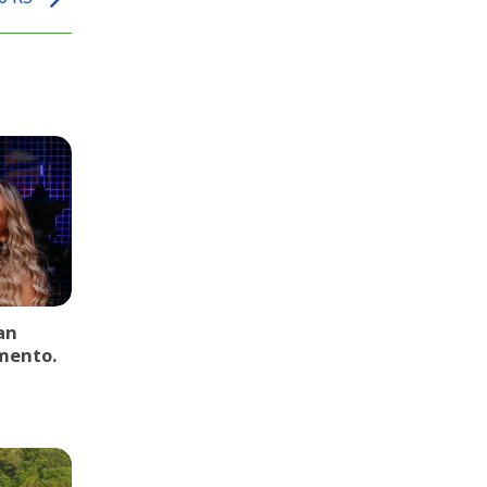
an
mento.