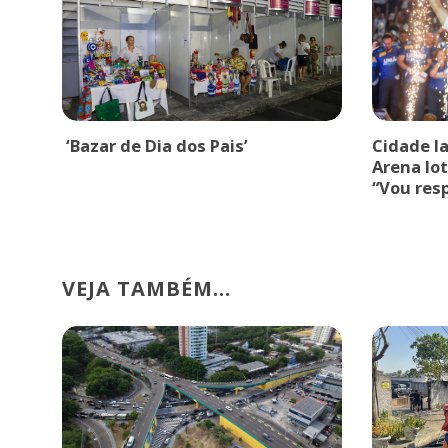
‘Bazar de Dia dos Pais’
Cidade l
Arena lot
“Vou res
VEJA TAMBÉM...