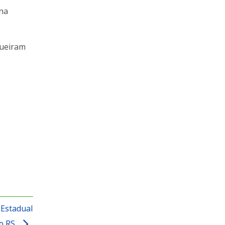
 na
queiram
 Estadual
 o RS