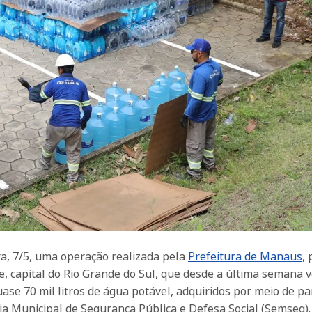
ra, 7/5, uma operação realizada pela
Prefeitura de Manaus
,
re, capital do Rio Grande do Sul, que desde a última semana 
ase 70 mil litros de água potável, adquiridos por meio de pa
aria Municipal de Segurança Pública e Defesa Social (Semseg).