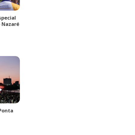
pecial
e Nazaré
Ponta