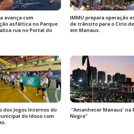
ra avança com
IMMU prepara operação es
ção asfáltica no Parque
de trânsito para o Círio d
taliza rua no Portal do
em Manaus.
o dos Jogos Internos do
“Amanhecer Manaus’ na 
unicipal do Idoso com
Negra”
as.