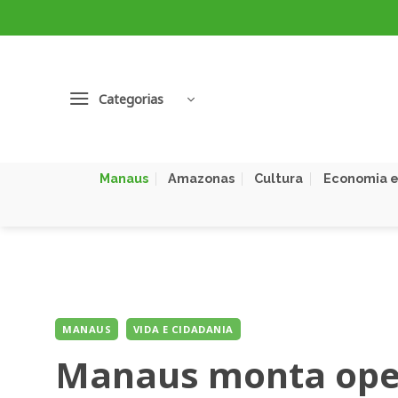
Skip
to
content
Categorias
Manaus
Amazonas
Cultura
Economia e
MANAUS
VIDA E CIDADANIA
Manaus monta ope