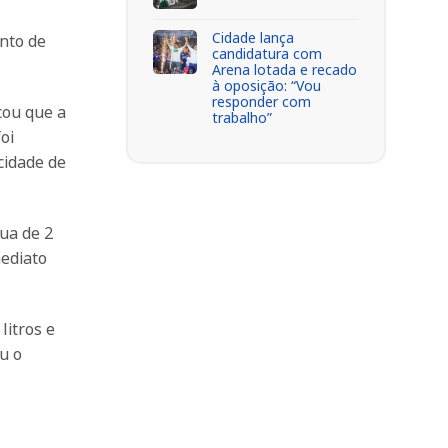
Cidade lança
ento de
candidatura com
Arena lotada e recado
à oposição: “Vou
responder com
cou que a
trabalho”
oi
cidade de
ua de 2
mediato
litros e
u o