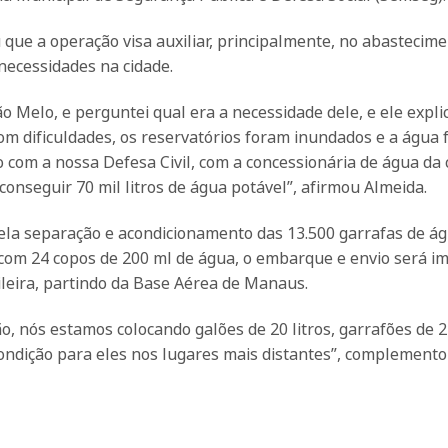
 que a operação visa auxiliar, principalmente, no abastecim
ecessidades na cidade.
ão Melo, e perguntei qual era a necessidade dele, e ele expli
com dificuldades, os reservatórios foram inundados e a água f
com a nossa Defesa Civil, com a concessionária de água da 
onseguir 70 mil litros de água potável”, afirmou Almeida.
ela separação e acondicionamento das 13.500 garrafas de ág
as com 24 copos de 200 ml de água, o embarque e envio será i
sileira, partindo da Base Aérea de Manaus.
ão, nós estamos colocando galões de 20 litros, garrafões de 2 
ondição para eles nos lugares mais distantes”, complemento