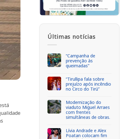
Últimas notícias
“Campanha de
prevenção às
queimadas”
“Tirullipa fala sobre
prejuízo após incêndio
no Circo do Tirú”
Modernização do
está
viaduto Miguel Arraes
com frentes
qualidade
simultâneas de obras.
as
Lívia Andrade e Alex
Poatan colocam fim