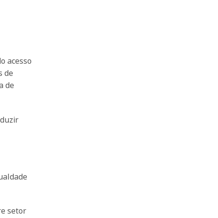
do acesso
s de
a de
eduzir
gualdade
e setor