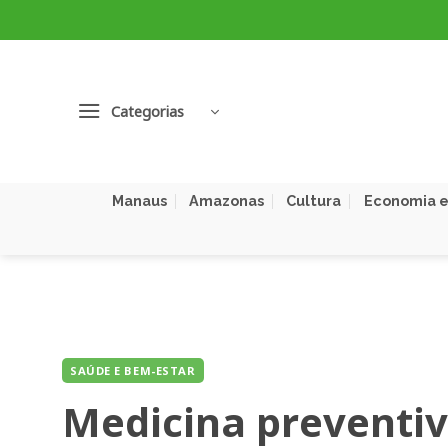
Skip
to
content
Categorias
Manaus
Amazonas
Cultura
Economia e
SAÚDE E BEM-ESTAR
Medicina preventiv