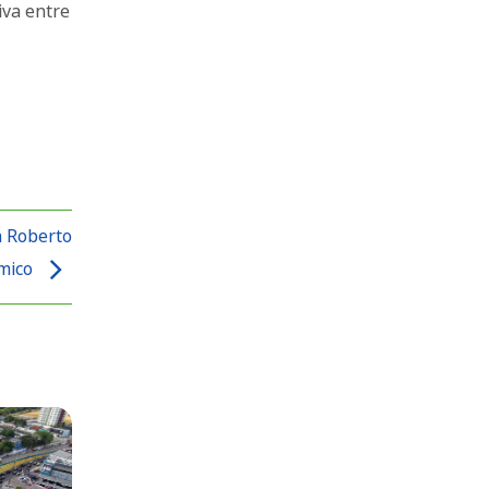
iva entre
a Roberto
ômico