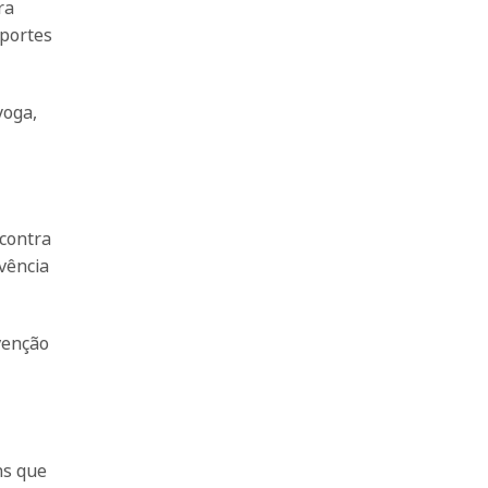
ra
sportes
yoga,
 contra
vência
venção
ns que