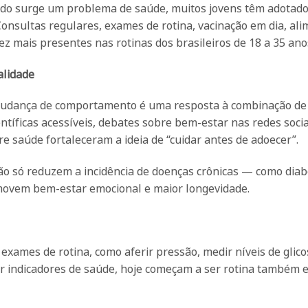
do surge um problema de saúde, muitos jovens têm adotado
 Consultas regulares, exames de rotina, vacinação em dia, al
ez mais presentes nas rotinas dos brasileiros de 18 a 35 ano
alidade
mudança de comportamento é uma resposta à combinação de 
entíficas acessíveis, debates sobre bem-estar nas redes socia
 saúde fortaleceram a ideia de “cuidar antes de adoecer”.
o só reduzem a incidência de doenças crônicas — como diab
ovem bem-estar emocional e maior longevidade.
exames de rotina, como aferir pressão, medir níveis de glico
ar indicadores de saúde, hoje começam a ser rotina também 