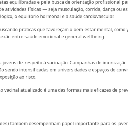
tas equilibradas e pela busca de orientação profissional pa
de atividades físicas — seja musculação, corrida, dança ou e
ógico, o equilíbrio hormonal e a saúde cardiovascular.
buscando práticas que favoreçam o bem-estar mental, como 
nexão entre saúde emocional e general wellbeing.
s jovens diz respeito à vacinação. Campanhas de imunização
ão sendo intensificadas em universidades e espaços de convi
xposição ao risco.
o vacinal atualizado é uma das formas mais eficazes de pre
arables) também desempenham papel importante para os jove