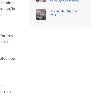
ao relacionamento.
 hábitos
imentação
‘Bazar de Dia dos
s.
Pais’
fatores
is e o
etes tipo
se e
entre os