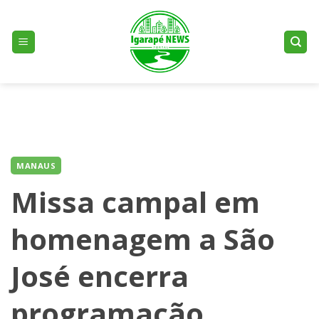
Skip
to
content
MANAUS
Missa campal em
homenagem a São
José encerra
programação