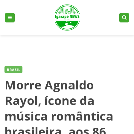
Skip
to
content
BRASIL
Morre Agnaldo
Rayol, ícone da
música romântica
brasileira, aos 86