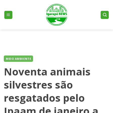
Skip
to
content
MEIO AMBIENTE
Noventa animais
silvestres são
resgatados pelo
Ipaam de janeiro a