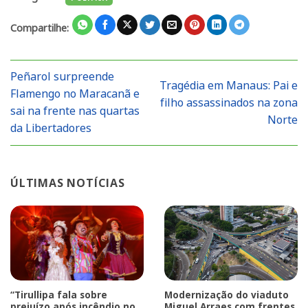
Compartilhe:
Peñarol surpreende
Tragédia em Manaus: Pai e
Flamengo no Maracanã e
filho assassinados na zona
sai na frente nas quartas
Norte
da Libertadores
ÚLTIMAS NOTÍCIAS
“Tirullipa fala sobre
Modernização do viaduto
prejuízo após incêndio no
Miguel Arraes com frentes