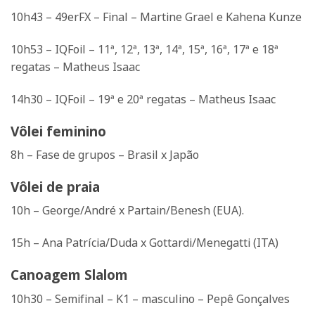
10h43 – 49erFX – Final – Martine Grael e Kahena Kunze
10h53 – IQFoil – 11ª, 12ª, 13ª, 14ª, 15ª, 16ª, 17ª e 18ª
regatas – Matheus Isaac
14h30 – IQFoil – 19ª e 20ª regatas – Matheus Isaac
Vôlei feminino
8h – Fase de grupos – Brasil x Japão
Vôlei de praia
10h – George/André x Partain/Benesh (EUA).
15h – Ana Patrícia/Duda x Gottardi/Menegatti (ITA)
Canoagem Slalom
10h30 – Semifinal – K1 – masculino – Pepê Gonçalves