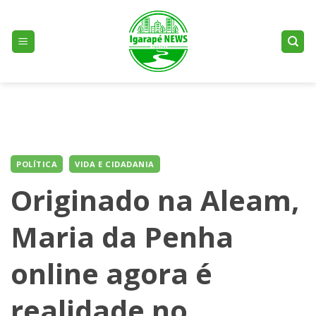
Skip
to
content
POLÍTICA
VIDA E CIDADANIA
Originado na Aleam,
Maria da Penha
online agora é
realidade no