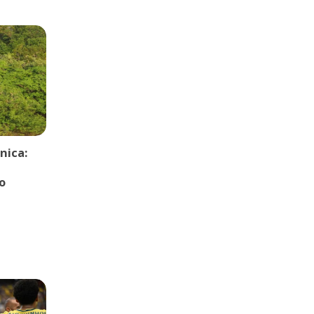
nica:
o