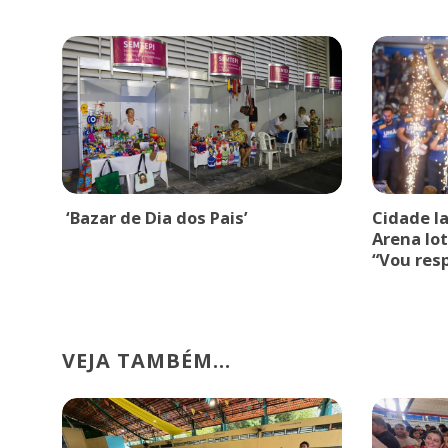
‘Bazar de Dia dos Pais’
Cidade l
Arena lot
“Vou res
VEJA TAMBÉM...