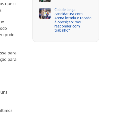
os que o
Cidade lança
.
candidatura com
Arena lotada e recado
ue
à oposição: “Vou
responder com
todo
trabalho”
 eu pude
essa para
ação para
guns
últimos