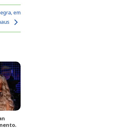
Negra, em
naus
an
mento.