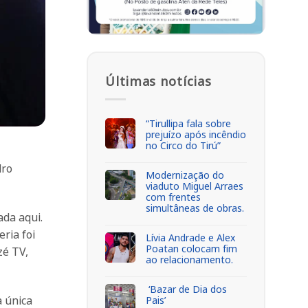
Últimas notícias
“Tirullipa fala sobre
prejuízo após incêndio
no Circo do Tirú”
dro
Modernização do
viaduto Miguel Arraes
com frentes
simultâneas de obras.
ada aqui.
ria foi
Lívia Andrade e Alex
Poatan colocam fim
zé TV,
ao relacionamento.
‘Bazar de Dia dos
a única
Pais’