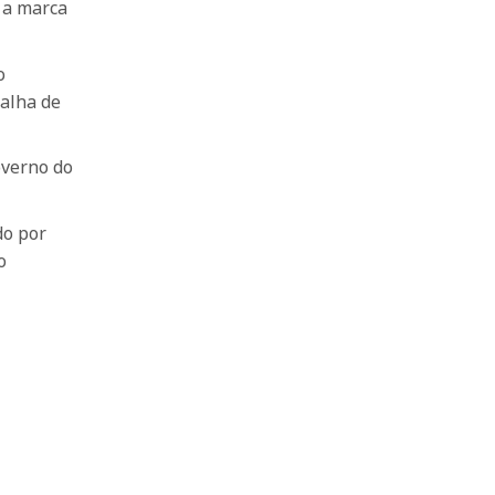
r a marca
o
alha de
overno do
do por
o