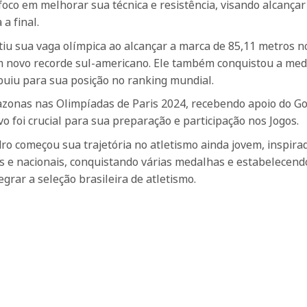
foco em melhorar sua técnica e resistência, visando alcança
a final.
iu sua vaga olímpica ao alcançar a marca de 85,11 metros n
novo recorde sul-americano. Ele também conquistou a med
ibuiu para sua posição no ranking mundial.
mazonas nas Olimpíadas de Paris 2024, recebendo apoio do G
o foi crucial para sua preparação e participação nos Jogos.
ro começou sua trajetória no atletismo ainda jovem, inspira
is e nacionais, conquistando várias medalhas e estabelecend
egrar a seleção brasileira de atletismo.