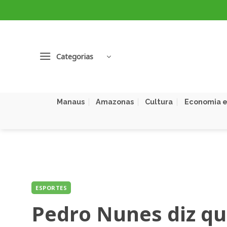
Skip
to
content
Categorias
Manaus
Amazonas
Cultura
Economia e
ESPORTES
Pedro Nunes diz que