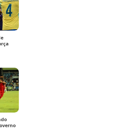
de
orça
ndo
governo