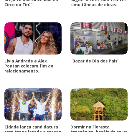
Circo do Tirú”
simultâneas de obras.
Lívia Andrade e Alex
‘Bazar de Dia dos Pais’
Poatan colocam fim ao
relacionamento.
Cidade lança candidatura
Dormir na Floresta
com Arena lotada e recado
Amazônica: hotéis de selva