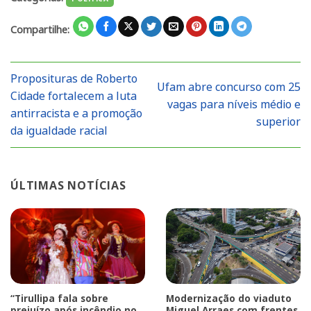
Compartilhe:
Proposituras de Roberto
Ufam abre concurso com 25
Cidade fortalecem a luta
vagas para níveis médio e
antirracista e a promoção
superior
da igualdade racial
ÚLTIMAS NOTÍCIAS
“Tirullipa fala sobre
Modernização do viaduto
prejuízo após incêndio no
Miguel Arraes com frentes