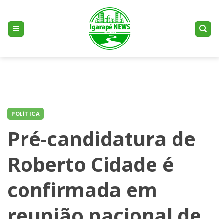
Skip
to
content
POLÍTICA
Pré-candidatura de
Roberto Cidade é
confirmada em
reunião nacional de