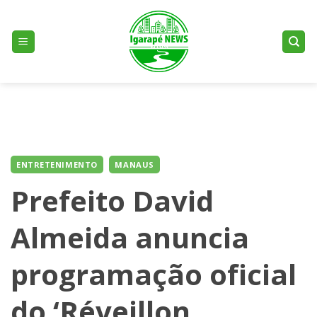
Skip
to
content
ENTRETENIMENTO
MANAUS
Prefeito David
Almeida anuncia
programação oficial
do ‘Réveillon