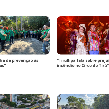
a de prevenção às
“Tirullipa fala sobre prej
as”
incêndio no Circo do Tirú”