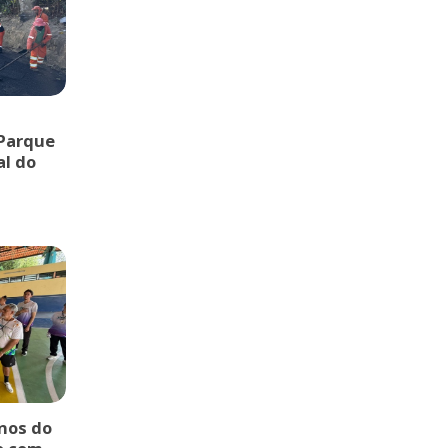
 Parque
al do
rnos do