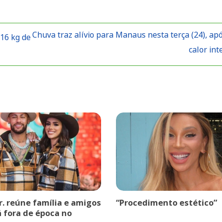
Chuva traz alívio para Manaus nesta terça (24), apó
16 kg de
calor in
r. reúne família e amigos
“Procedimento estético”
á fora de época no