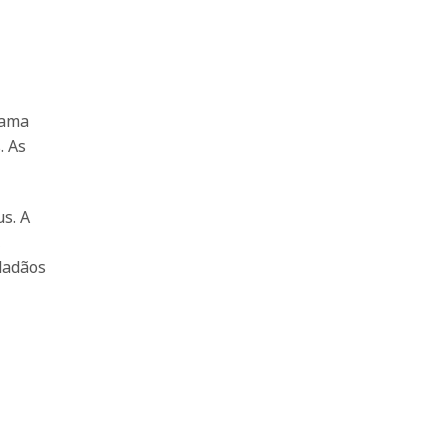
rama
. As
s. A
,
dadãos