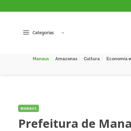
Skip
to
content
Categorias
Manaus
Amazonas
Cultura
Economia e
MANAUS
Prefeitura de Mana