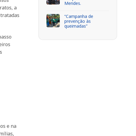
osos
Mendes.
ratos, a
ntratadas
“Campanha de
prevenção às
queimadas”
passo
eiros
s
os e na
mílias,