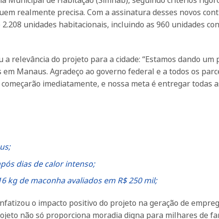
ema Municipal de Habitação (Simhab), seguindo critérios rigor
quem realmente precisa. Com a assinatura desses novos cont
 2.208 unidades habitacionais, incluindo as 960 unidades co
u a relevância do projeto para a cidade: “Estamos dando um 
is em Manaus. Agradeço ao governo federal e a todos os parc
s começarão imediatamente, e nossa meta é entregar todas a
us;
após dias de calor intenso;
6 kg de maconha avaliados em R$ 250 mil;
nfatizou o impacto positivo do projeto na geração de empreg
rojeto não só proporciona moradia digna para milhares de fa