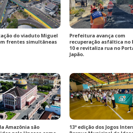
ação do viaduto Miguel
Prefeitura avança com
om frentes simultâneas
recuperação asfáltica no
10 e revitaliza rua no Port
Japão.
da Amazônia são
13ª edição dos Jogos Inte