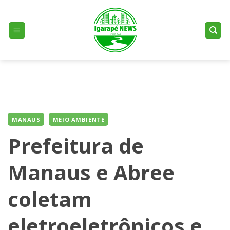
Skip
to
content
MANAUS
MEIO AMBIENTE
Prefeitura de
Manaus e Abree
coletam
eletroeletrônicos e