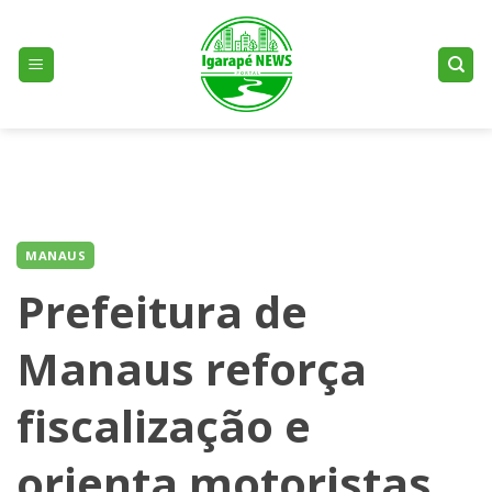
Skip
to
content
MANAUS
Prefeitura de
Manaus reforça
fiscalização e
orienta motoristas