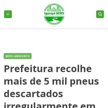
Skip
to
content
MEIO AMBIENTE
Prefeitura recolhe
mais de 5 mil pneus
descartados
irregularmente em