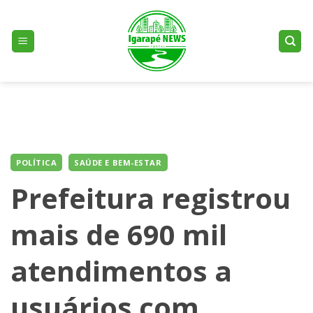
Skip
to
content
POLÍTICA
SAÚDE E BEM-ESTAR
Prefeitura registrou
mais de 690 mil
atendimentos a
usuários com