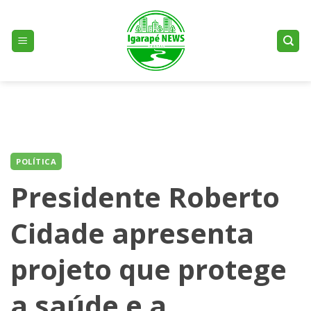
Skip
to
content
POLÍTICA
Presidente Roberto
Cidade apresenta
projeto que protege
a saúde e a