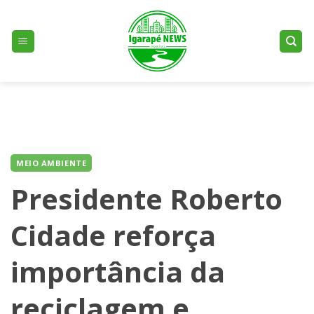
Skip
to
content
MEIO AMBIENTE
Presidente Roberto
Cidade reforça
importância da
reciclagem e