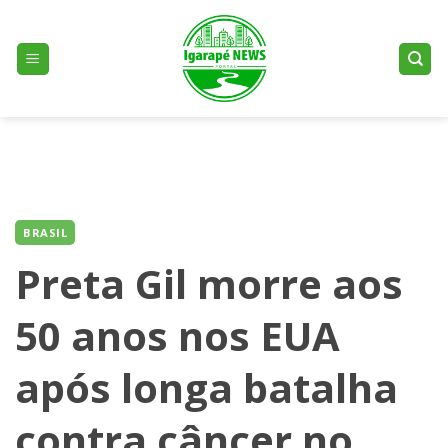
Skip
to
content
BRASIL
Preta Gil morre aos
50 anos nos EUA
após longa batalha
contra câncer no