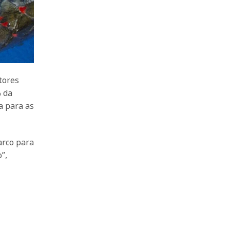
tores
% da
a para as
arco para
”,