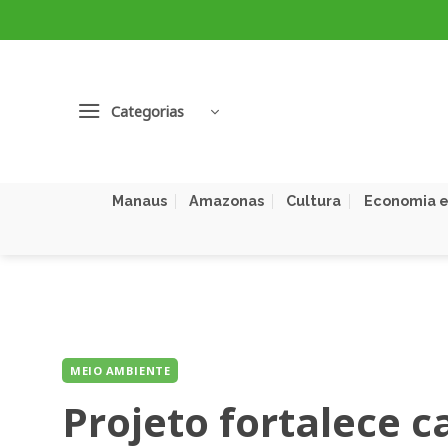
Skip
to
content
Categorias
Manaus
Amazonas
Cultura
Economia e
MEIO AMBIENTE
Projeto fortalece c