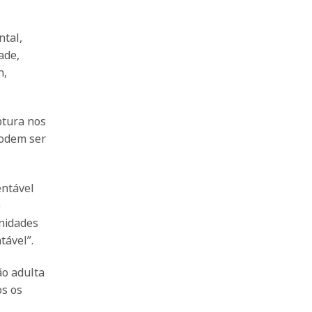
ntal,
ade,
n,
ptura nos
podem ser
ntável
e
unidades
tável”.
ão adulta
os os