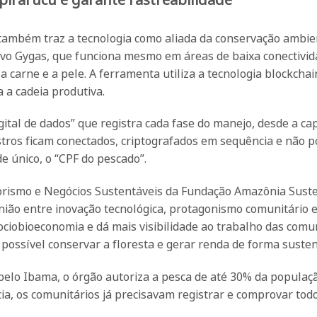
 também traz a tecnologia como aliada da conservação ambie
tivo Gygas, que funciona mesmo em áreas de baixa conectivid
 carne e a pele. A ferramenta utiliza a tecnologia blockchai
 a cadeia produtiva.
ital de dados” que registra cada fase do manejo, desde a ca
istros ficam conectados, criptografados em sequência e não 
e único, o “CPF do pescado”.
ismo e Negócios Sustentáveis da Fundação Amazônia Suste
 união entre inovação tecnológica, protagonismo comunitário 
ociobioeconomia e dá mais visibilidade ao trabalho das com
possível conservar a floresta e gerar renda de forma susten
elo Ibama, o órgão autoriza a pesca de até 30% da populaç
ia, os comunitários já precisavam registrar e comprovar tod