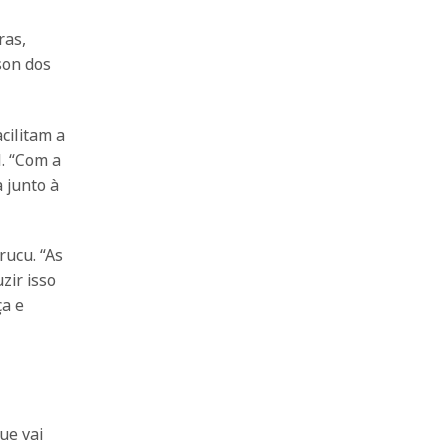
ras,
son dos
cilitam a
. “Com a
 junto à
rucu. “As
zir isso
ça e
ue vai