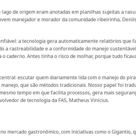
 lago de origem eram anotadas em planilhas sujeitas a rasu
jovem manejador e morador da comunidade ribeirinha, Denil
onfiável: a tecnologia gera automaticamente relatórios que fa
o a rastreabilidade e a conformidade do manejo sustentável
o caderno. Antes tinha o risco de molhar, porque tudo ficava
central: escutar quem diariamente lida com o manejo do pira
anejo, que são métodos tradicionais. Nosso papel foi tradu
o mesmo tempo em que facilita processos, gera mais seguran
volvedor de tecnologia da FAS, Matheus Vinícius.
o mercado gastronômico, com iniciativas como o Gigantio, q