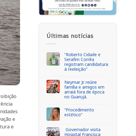
Últimas notícias
“Roberto Cidade e
Serafim Corrêa
registram candidatura
à reeleição”
Neymar Jr. reúne
família e amigos em
arraiá fora de época
roibição
no Guarujá.
rência
“Procedimento
unidades
estético”
vação e
tura e
Governador visita
Hospital Francisca