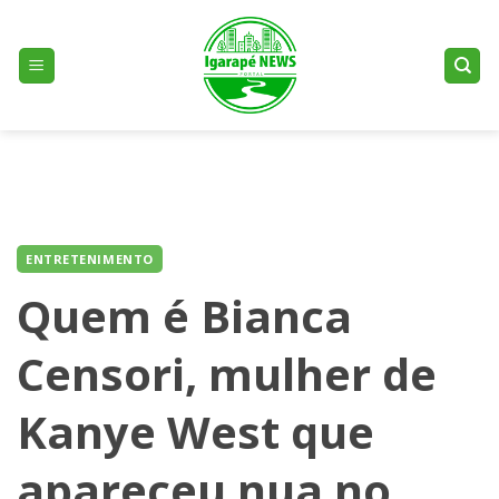
Skip
to
content
ENTRETENIMENTO
Quem é Bianca
Censori, mulher de
Kanye West que
apareceu nua no