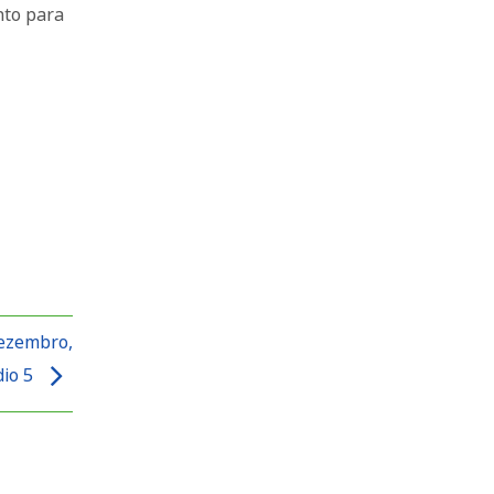
nto para
dezembro,
dio 5