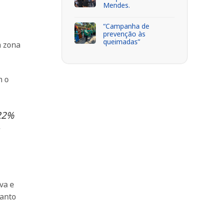
Mendes.
“Campanha de
prevenção às
queimadas”
a zona
m o
 22%
va e
uanto