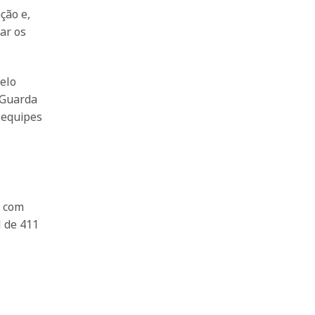
ção e,
ar os
pelo
 Guarda
 equipes
s com
l de 411