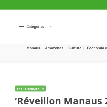
Skip
to
content
Categorias
Manaus
Amazonas
Cultura
Economia e
ENTRETENIMENTO
‘Réveillon Manaus 