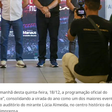
manhã desta quinta-feira, 18/12, a programação oficial do
e”, consolidando a virada do ano como um dos maiores even
auditório do mirante Lúcia Almeida, no centro histórico da c
 imprensa.