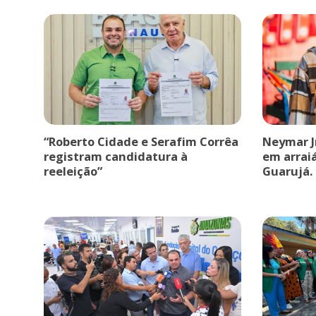
“Roberto Cidade e Serafim Corrêa
Neymar J
registram candidatura à
em arrai
reeleição”
Guarujá.