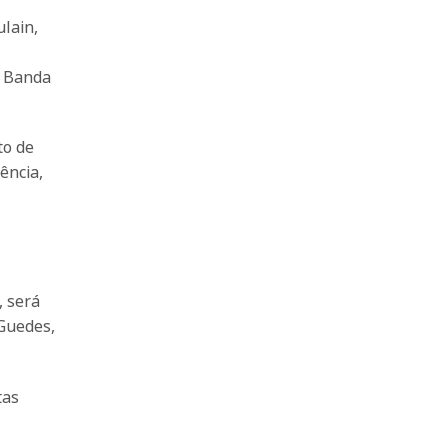
ulain,
, Banda
to de
ência,
, será
 Guedes,
tas