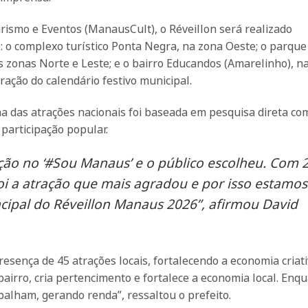
rismo e Eventos (ManausCult), o Réveillon será realizado
 o complexo turístico Ponta Negra, na zona Oeste; o parque
 zonas Norte e Leste; e o bairro Educandos (Amarelinho), n
ação do calendário festivo municipal.
ha das atrações nacionais foi baseada em pesquisa direta co
participação popular.
ção no ‘#Sou Manaus’ e o público escolheu. Com
oi a atração que mais agradou e por isso estamos
ipal do Réveillon Manaus 2026”, afirmou David
esença de 45 atrações locais, fortalecendo a economia criati
o bairro, cria pertencimento e fortalece a economia local. Enq
alham, gerando renda”, ressaltou o prefeito.