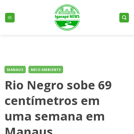
Skip
to
content
MANAUS
MEIO AMBIENTE
Rio Negro sobe 69
centímetros em
uma semana em
Manaus