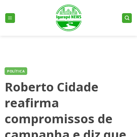
Skip
to
content
POLÍTICA
Roberto Cidade
reafirma
compromissos de
campanha e diz que