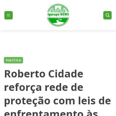
Skip
to
content
POLÍTICA
Roberto Cidade
reforça rede de
proteção com leis de
enfrentamento às