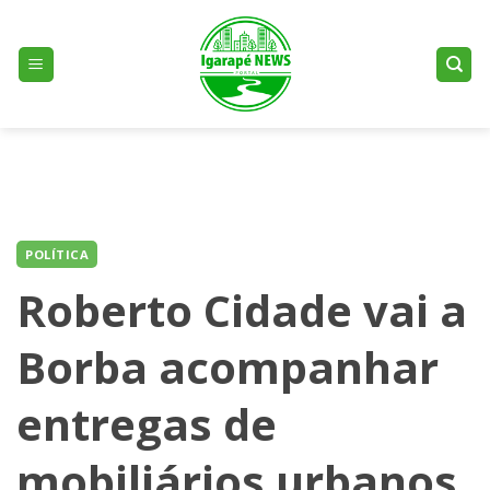
Skip
to
content
POLÍTICA
Roberto Cidade vai a
Borba acompanhar
entregas de
mobiliários urbanos