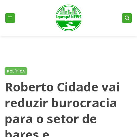
Skip
to
content
POLÍTICA
Roberto Cidade vai
reduzir burocracia
para o setor de
bares e