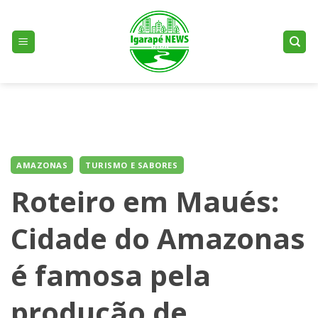
Skip
to
content
AMAZONAS
TURISMO E SABORES
Roteiro em Maués:
Cidade do Amazonas
é famosa pela
produção de