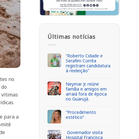
Últimas notícias
“Roberto Cidade e
Serafim Corrêa
registram candidatura
à reeleição”
ntes no
Neymar Jr. reúne
 do
família e amigos em
arraiá fora de época
 vítimas
no Guarujá.
ídicas.
“Procedimento
e para a
estético”
omitê
 de
Governador visita
Hospital Francisca