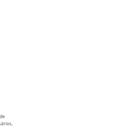
 de
ários,