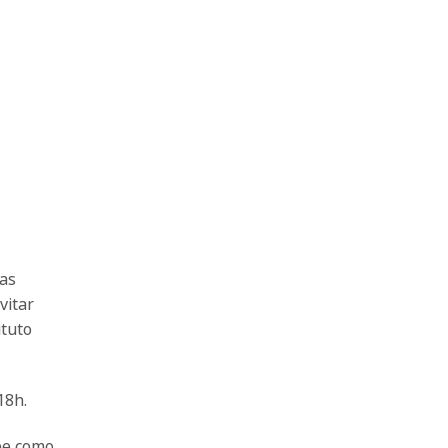
das
vitar
ituto
18h.
ube como