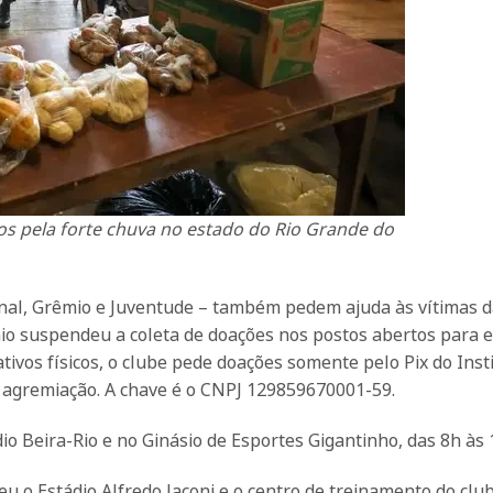
s pela forte chuva no estado do Rio Grande do
ional, Grêmio e Juventude – também pedem ajuda às vítimas 
o suspendeu a coleta de doações nos postos abertos para e
ivos físicos, o clube pede doações somente pelo Pix do Inst
da agremiação. A chave é o CNPJ 129859670001-59.
o Beira-Rio e no Ginásio de Esportes Gigantinho, das 8h às 
eu o Estádio Alfredo Jaconi e o centro de treinamento do cl