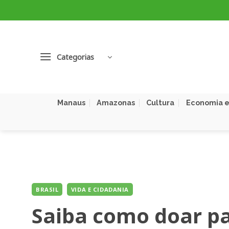
Skip
to
content
Categorias
Manaus
Amazonas
Cultura
Economia e
BRASIL
VIDA E CIDADANIA
Saiba como doar pa