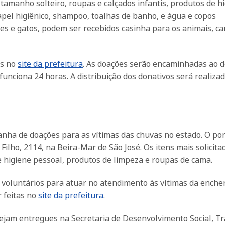
amanho solteiro, roupas e calçados infantis, produtos de hi
pel higiênico, shampoo, toalhas de banho, e água e copos
ães e gatos, podem ser recebidos casinha para os animais, c
os no
site da prefeitura
. As doações serão encaminhadas ao d
 funciona 24 horas. A distribuição dos donativos será realiza
nha de doações para as vítimas das chuvas no estado. O po
Filho, 2114, na Beira-Mar de São José. Os itens mais solicita
e higiene pessoal, produtos de limpeza e roupas de cama.
o voluntários para atuar no atendimento às vítimas da enche
 feitas no
site da prefeitura
.
sejam entregues na Secretaria de Desenvolvimento Social, T