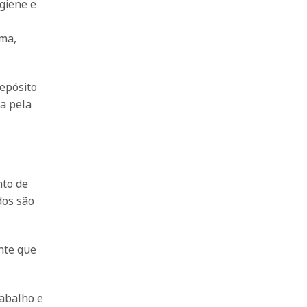
giene e
ama,
epósito
da pela
nto de
dos são
nte que
rabalho e