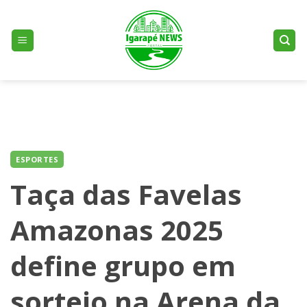
Skip
to
content
ESPORTES
Taça das Favelas
Amazonas 2025
define grupo em
sorteio na Arena da