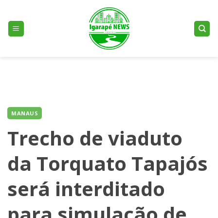
Skip
to
content
MANAUS
Trecho de viaduto
da Torquato Tapajós
será interditado
para simulação de