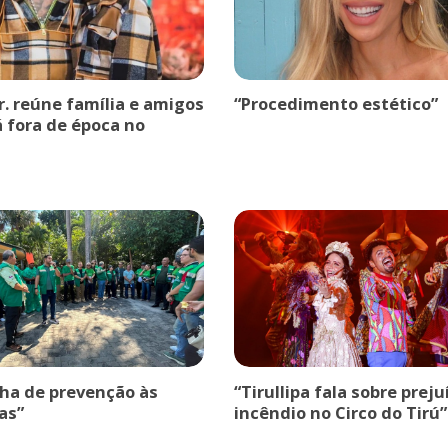
r. reúne família e amigos
“Procedimento estético”
á fora de época no
a de prevenção às
“Tirullipa fala sobre prej
as”
incêndio no Circo do Tirú”