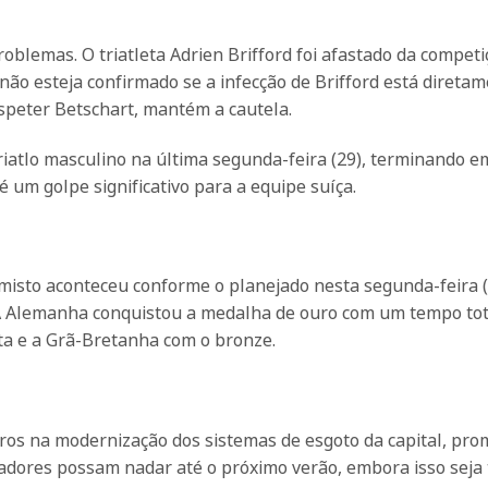
oblemas. O triatleta Adrien Brifford foi afastado da compet
não esteja confirmado se a infecção de Brifford está direta
nspeter Betschart, mantém a cautela.
riatlo masculino na última segunda-feira (29), terminando e
 um golpe significativo para a equipe suíça.
isto aconteceu conforme o planejado nesta segunda-feira (
. A Alemanha conquistou a medalha de ouro com um tempo tot
ta e a Grã-Bretanha com o bronze.
uros na modernização dos sistemas de esgoto da capital, pr
oradores possam nadar até o próximo verão, embora isso seja