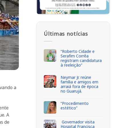
Últimas notícias
“Roberto Cidade e
Serafim Corrêa
registram candidatura
à reeleição”
Neymar Jr. reúne
família e amigos em
arraiá fora de época
evando a
no Guarujá.
“Procedimento
ente
estético”
ue. A
as de
Governador visita
Hospital Francisca