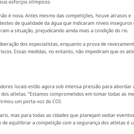
us esforços olímpicos.
não é nova. Antes mesmo das competições, houve atrasos e
testes de qualidade da água que indicaram níveis inseguros
aram a situação, prejudicando ainda mais a condição do rio.
e liberação dos especialistas, enquanto a prova de revezamen
riscos. Essas medidas, no entanto, não impediram que os atl
adores locais estão agora sob intensa pressão para abordar 
a dos atletas. “Estamos comprometidos em tomar todas as m
firmou um porta-voz do COI.
aris, mas para todas as cidades que planejam sediar evento
e de equilibrar a competição com a segurança dos atletas é 