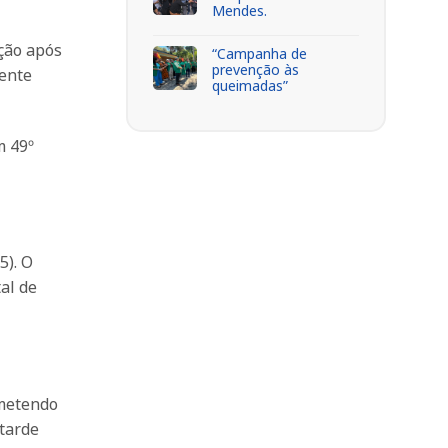
Mendes.
ição após
“Campanha de
prevenção às
mente
queimadas”
m 49º
5). O
al de
ometendo
 tarde