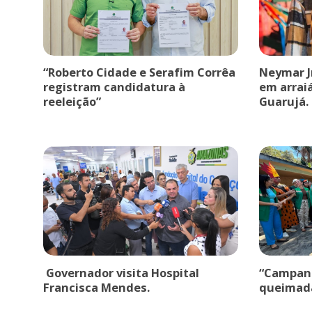
“Roberto Cidade e Serafim Corrêa
Neymar J
registram candidatura à
em arrai
reeleição”
Guarujá.
Governador visita Hospital
“Campanh
Francisca Mendes.
queimad