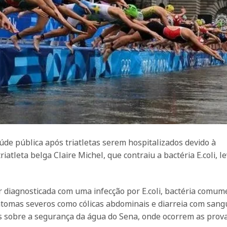
de pública após triatletas serem hospitalizados devido à
iatleta belga Claire Michel, que contraiu a bactéria E.coli, l
er diagnosticada com uma infecção por E.coli, bactéria comum
tomas severos como cólicas abdominais e diarreia com sang
s sobre a segurança da água do Sena, onde ocorrem as prov