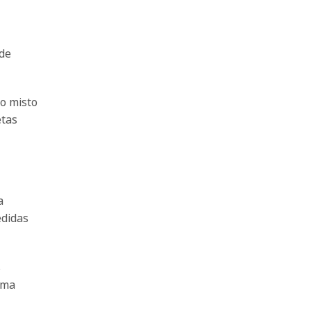
 de
to misto
etas
a
edidas
s
uma