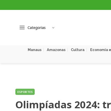
Skip
to
content
Categorias
Manaus
Amazonas
Cultura
Economia e
ESPORTES
Olimpíadas 2024: tr