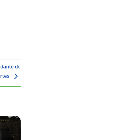
ndante do
ortes