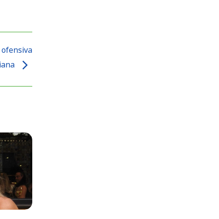
 ofensiva
iana