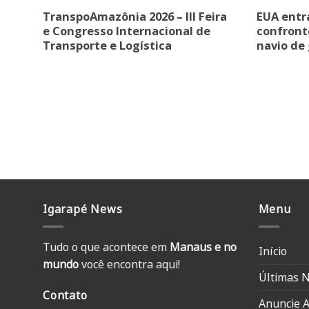
TranspoAmazônia 2026 – III Feira
EUA ent
e Congresso Internacional de
confront
Transporte e Logística
navio de
Igarapé News
Menu
Tudo o que acontece em
Manaus e no
Início
mundo
você encontra aqui!
Últimas N
Contato
Anuncie A