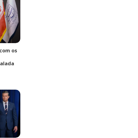
 com os
calada