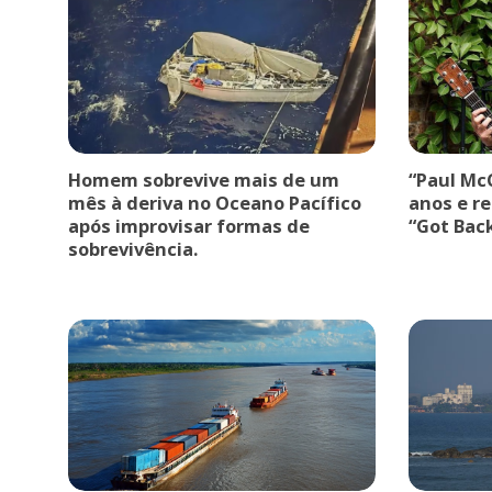
Homem sobrevive mais de um
“Paul Mc
mês à deriva no Oceano Pacífico
anos e r
após improvisar formas de
“Got Back
sobrevivência.