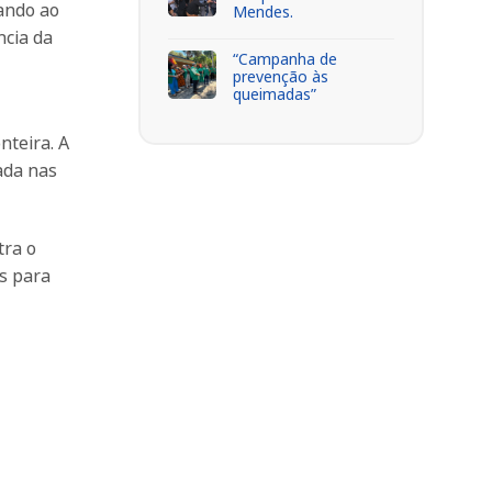
ando ao
Mendes.
ncia da
“Campanha de
prevenção às
queimadas”
nteira. A
ada nas
tra o
is para