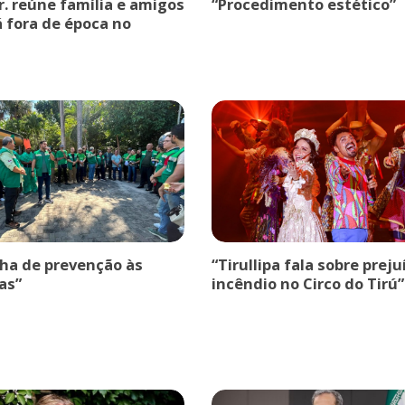
r. reúne família e amigos
“Procedimento estético”
á fora de época no
a de prevenção às
“Tirullipa fala sobre prej
as”
incêndio no Circo do Tirú”