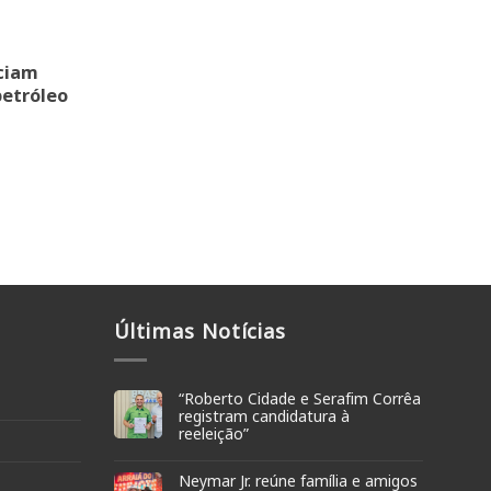
ciam
petróleo
Últimas Notícias
“Roberto Cidade e Serafim Corrêa
registram candidatura à
reeleição”
Neymar Jr. reúne família e amigos