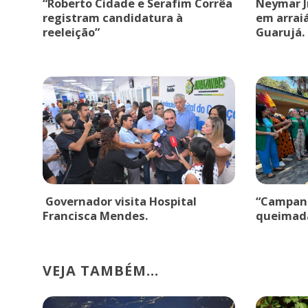
“Roberto Cidade e Serafim Corrêa
Neymar J
registram candidatura à
em arrai
reeleição”
Guarujá.
Governador visita Hospital
“Campanh
Francisca Mendes.
queimad
VEJA TAMBÉM...