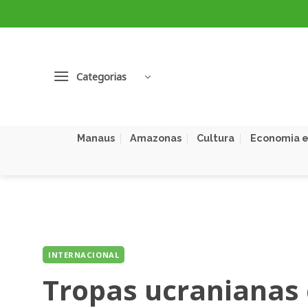
Skip
to
content
Categorias
Manaus
Amazonas
Cultura
Economia e
INTERNACIONAL
Tropas ucranianas 