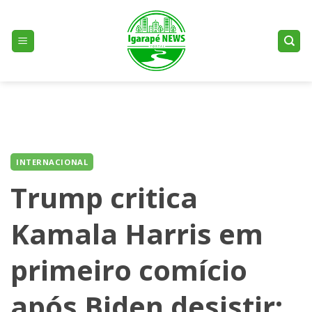
Skip
to
content
INTERNACIONAL
Trump critica
Kamala Harris em
primeiro comício
após Biden desistir: