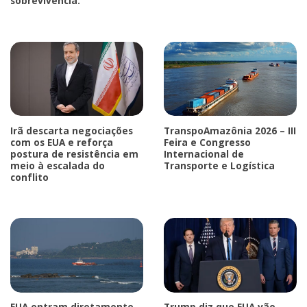
sobrevivência.
Irã descarta negociações
TranspoAmazônia 2026 – III
com os EUA e reforça
Feira e Congresso
postura de resistência em
Internacional de
meio à escalada do
Transporte e Logística
conflito
EUA entram diretamente
Trump diz que EUA vão