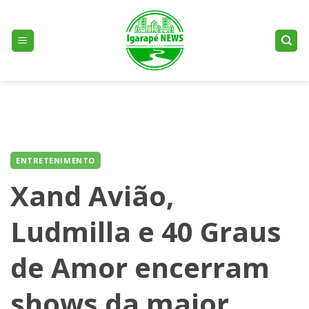
Skip
to
content
ENTRETENIMENTO
Xand Avião,
Ludmilla e 40 Graus
de Amor encerram
shows da maior