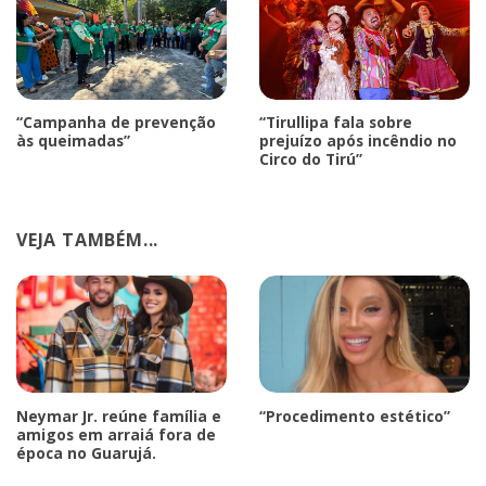
“Campanha de prevenção
“Tirullipa fala sobre
às queimadas”
prejuízo após incêndio no
Circo do Tirú”
VEJA TAMBÉM...
Neymar Jr. reúne família e
“Procedimento estético”
amigos em arraiá fora de
época no Guarujá.