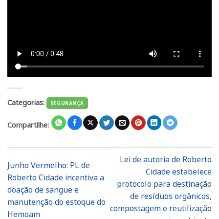
Categorias:
SEGURANÇA
Compartilhe:
Lei de autoria de Roberto
Junho Vermelho: PL de
Cidade estabelece
Roberto Cidade incentiva a
protocolo para destinação
doação de sangue e
de resíduos orgânicos,
manutenção do estoque do
compostagem e reutilização
Hemoam