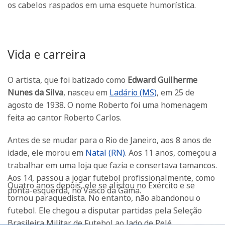
os cabelos raspados em uma esquete humorística.
Vida e carreira
O artista, que foi batizado como
Edward Guilherme
Nunes da Silva
, nasceu em
Ladário (MS)
, em 25 de
agosto de 1938. O nome Roberto foi uma homenagem
feita ao cantor Roberto Carlos.
Antes de se mudar para o Rio de Janeiro, aos 8 anos de
idade, ele morou em
Natal (RN)
. Aos 11 anos, começou a
trabalhar em uma loja que fazia e consertava tamancos.
Aos 14, passou a jogar futebol profissionalmente, como
Quatro anos depois, ele se alistou no Exército e se
ponta-esquerda, no Vasco da Gama.
tornou paraquedista. No entanto, não abandonou o
futebol. Ele chegou a disputar partidas pela Seleção
Brasileira Militar de Futebol ao lado de Pelé.