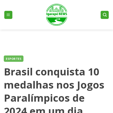
Skip
to
content
ESPORTES
Brasil conquista 10
medalhas nos Jogos
Paralímpicos de
2024 em um dia