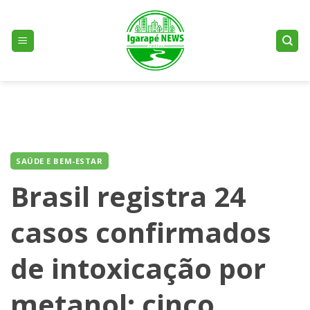
Skip
to
content
SAÚDE E BEM-ESTAR
Brasil registra 24
casos confirmados
de intoxicação por
metanol; cinco