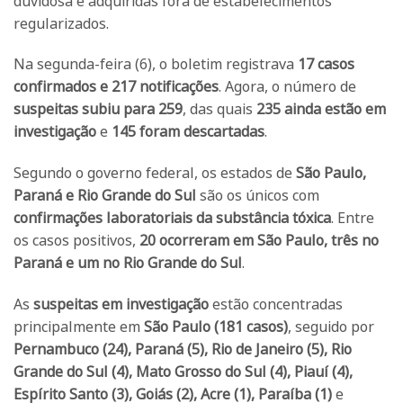
duvidosa e adquiridas fora de estabelecimentos
regularizados.
Na segunda-feira (6), o boletim registrava
17 casos
confirmados e 217 notificações
. Agora, o número de
suspeitas subiu para 259
, das quais
235 ainda estão em
investigação
e
145 foram descartadas
.
Segundo o governo federal, os estados de
São Paulo,
Paraná e Rio Grande do Sul
são os únicos com
confirmações laboratoriais da substância tóxica
. Entre
os casos positivos,
20 ocorreram em São Paulo, três no
Paraná e um no Rio Grande do Sul
.
As
suspeitas em investigação
estão concentradas
principalmente em
São Paulo (181 casos)
, seguido por
Pernambuco (24), Paraná (5), Rio de Janeiro (5), Rio
Grande do Sul (4), Mato Grosso do Sul (4), Piauí (4),
Espírito Santo (3), Goiás (2), Acre (1), Paraíba (1)
e