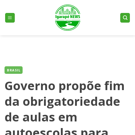
Skip
to
content
BRASIL
Governo propõe fim
da obrigatoriedade
de aulas em
autoescolas para