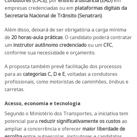
Condutores (CFCs)
, por
ensino a distância (EAD)
em
empresas credenciadas ou em
plataformas digitais da
Secretaria Nacional de Trânsito (Senatran)
.
Além disso, deixará de ser obrigatória a carga mínima
de
20 horas-aula práticas
. O candidato poderá contratar
um
instrutor autônomo credenciado
ou um
CFC
,
conforme sua necessidade e orçamento.
A proposta também prevê facilitação dos processos
para as
categorias C, D e E
, voltadas a condutores
profissionais, como motoristas de caminhões, ônibus e
carretas.
Acesso, economia e tecnologia
Segundo o Ministério dos Transportes, a iniciativa tem
potencial para
reduzir significativamente os custos
ao
ampliar a concorrência e oferecer
maior liberdade de
escolha
entre autoescolas, instrutores e candidatos.