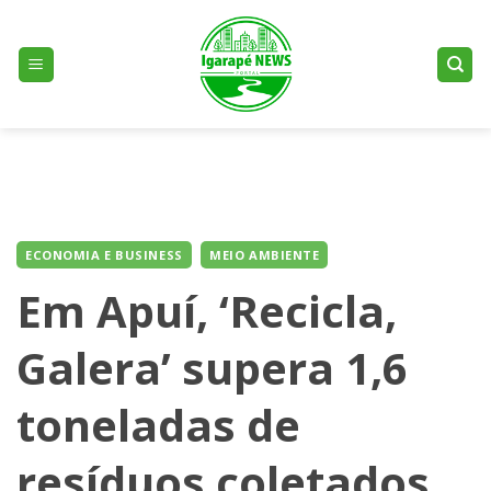
Skip
to
content
ECONOMIA E BUSINESS
MEIO AMBIENTE
Em Apuí, ‘Recicla,
Galera’ supera 1,6
toneladas de
resíduos coletados