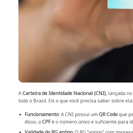
A
Carteira de Identidade Nacional (CNI)
, lançada no
todo o Brasil. Eis o que você precisa saber sobre ela:
Funcionamento
: A CNI possui um
QR Code
que pe
disso, o
CPF
é o número único e suficiente para i
Validade do RG antigo
: O RG “antigo” com impres