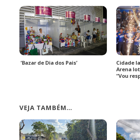
‘Bazar de Dia dos Pais’
Cidade l
Arena lot
“Vou res
VEJA TAMBÉM...