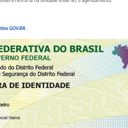
poderá retirá-la na unidade onde fez o agendamento.
ativo GOV.BR
.