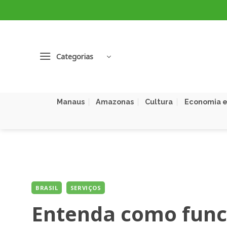
Skip
to
content
Categorias
Manaus
Amazonas
Cultura
Economia e
BRASIL
SERVIÇOS
Entenda como funci