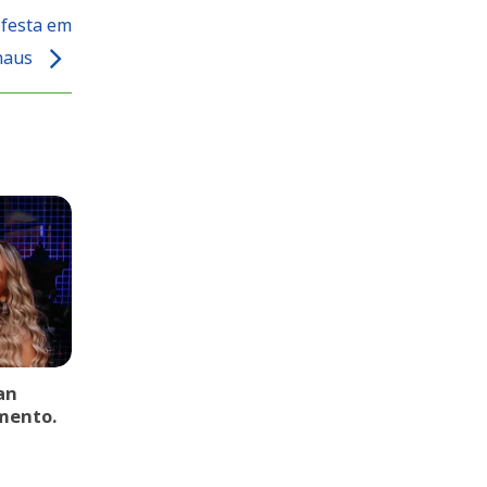
 festa em
naus
an
mento.