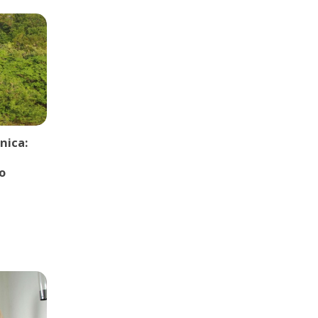
nica:
o