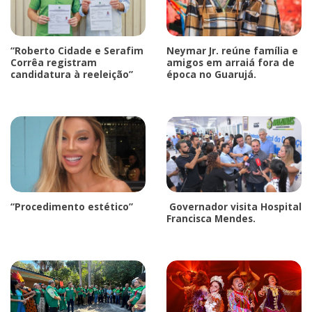
“Roberto Cidade e Serafim
Neymar Jr. reúne família e
Corrêa registram
amigos em arraiá fora de
candidatura à reeleição”
época no Guarujá.
“Procedimento estético”
Governador visita Hospital
Francisca Mendes.