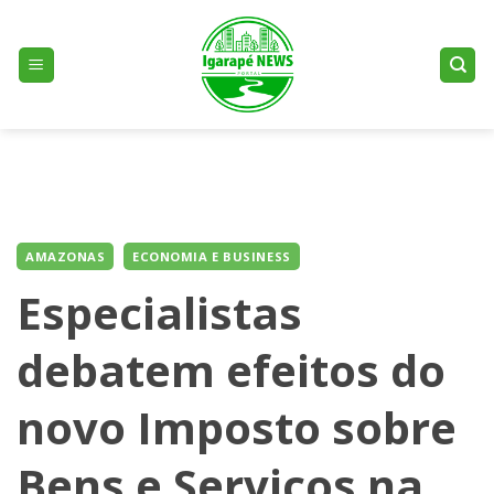
Skip
to
content
AMAZONAS
ECONOMIA E BUSINESS
Especialistas
debatem efeitos do
novo Imposto sobre
Bens e Serviços na