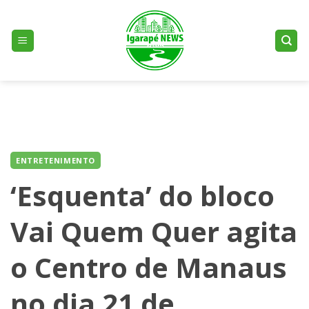
Skip
to
content
ENTRETENIMENTO
‘Esquenta’ do bloco
Vai Quem Quer agita
o Centro de Manaus
no dia 21 de